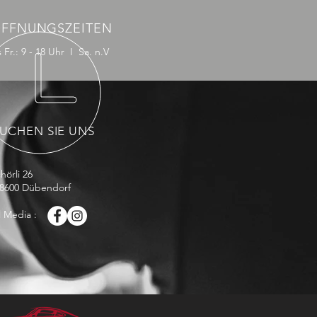
FFNUNGSZEITEN
 Fr.: 9 - 18 Uhr I Sa. n.V
UCHEN SIE UNS
hörli 26
 8600 Dübendorf
l Media :