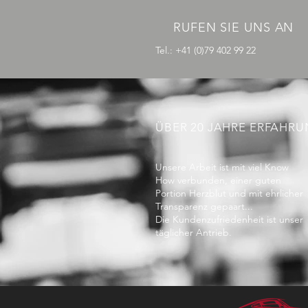
RUFEN SIE UNS AN
Tel.: +41 (0)79 402 99 22
ÜBER 20 JAHRE ERFAHR
Unsere Arbeit ist mit viel Know
How verbunden, einer guten
Portion Herzblut und mit ehrlicher
Transparenz gepaart...
Die Kundenzufriedenheit ist unser
täglicher Antrieb.