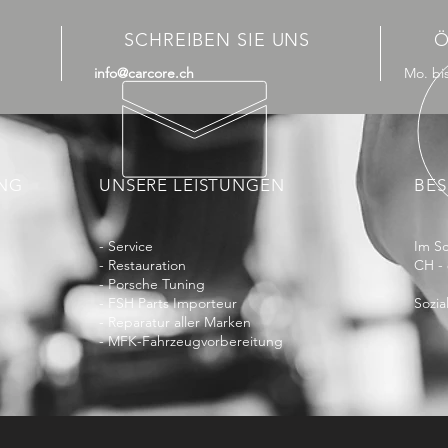
SCHREIBEN SIE UNS
Ö
info@carcore.ch
Mo. bis
UNG
UNSERE LEISTUNGEN
BES
- Service
Im Sc
- Restauration
CH -
- Porsche Tuning
- FSH Parts Importeur
Sozia
- Reparatur aller Marken
- MFK-Fahrzeugvorbereitung